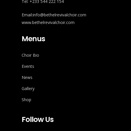
Tel: +233 544 222 154
Email:info@bethelrevivalchoir.com
www.bethelrevivalchoir.com
Menus
Choir Bio
Events
News
Gallery
Shop
Follow Us