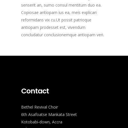
senserit an, sumo consul mentitum duo ea.
Copiosae antiopam ius ea, meis explicari
reformidans vix cu.Ut possit patrioque
antiopam prodesset est, vivendum
concludatur conclusionemque antiopam veri.
Contact
Bethel Revival Choir
6th Asafoatse Mankata Street
Kotobabi-down, Accra