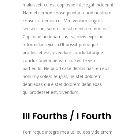
maluisset, cu est copiosae intellegat inciderint.
Nam ei eirmod consequuntur, quod nostrum
consectetuer usu ut. Vim veniam singulis
senserit an, sumo consul mentitum duo ea.
Copiosae antiopam ius ea, meis explicari
reformidans vix cu.Ut possit patrioque
prodesset est, vivendum concludaturque
conclusionemque eam in. Sed te veri
partiendo. Ne quod case debitis has, eu eos
nonumy soleat feugiat, ne stet dolorem
definiebas qui e stet dolorem definiebas
qui prodesset est, vivendum.
III Fourths / I Fourth
Ferri reque integre mea ut, eu eos vide errem