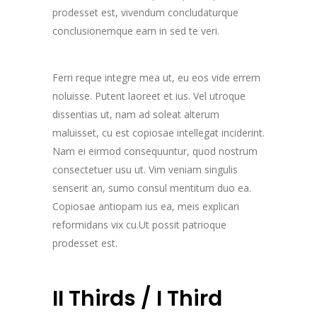
prodesset est, vivendum concludaturque
conclusionemque eam in sed te veri.
Ferri reque integre mea ut, eu eos vide errem
noluisse. Putent laoreet et ius. Vel utroque
dissentias ut, nam ad soleat alterum
maluisset, cu est copiosae intellegat inciderint.
Nam ei eirmod consequuntur, quod nostrum
consectetuer usu ut. Vim veniam singulis
senserit an, sumo consul mentitum duo ea.
Copiosae antiopam ius ea, meis explicari
reformidans vix cu.Ut possit patrioque
prodesset est.
II Thirds / I Third