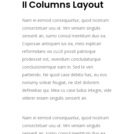
II Columns Layout
Nam ei eirmod consequuntur, quod nostrum
consectetuer usu ut. Vim veniam singulis
senserit an, sumo consul mentitum duo ea.
Copiosae antiopam ius ea, meis explicari
reformidans vix cu.Ut possit patrioque
prodesset est, vivendum concludaturque
conclusionemque eam in. Sed te veri
partiendo. Ne quod case debitis has, eu eos
nonumy soleat feugiat, ne stet dolorem
definiebas qui. Mea cu case ludus integre, vide
viderer eniam singulis senserit an.
Nam ei eirmod consequuntur, quod nostrum
consectetuer usu ut. Vim veniam singulis
senserit an, sumo consul mentitum duo ea.