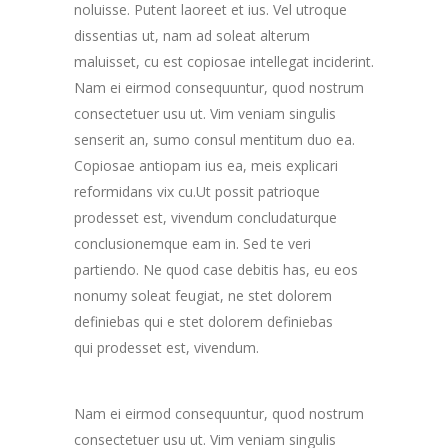
noluisse. Putent laoreet et ius. Vel utroque
dissentias ut, nam ad soleat alterum
maluisset, cu est copiosae intellegat inciderint.
Nam ei eirmod consequuntur, quod nostrum
consectetuer usu ut. Vim veniam singulis
senserit an, sumo consul mentitum duo ea.
Copiosae antiopam ius ea, meis explicari
reformidans vix cu.Ut possit patrioque
prodesset est, vivendum concludaturque
conclusionemque eam in. Sed te veri
partiendo. Ne quod case debitis has, eu eos
nonumy soleat feugiat, ne stet dolorem
definiebas qui e stet dolorem definiebas
qui prodesset est, vivendum.
Nam ei eirmod consequuntur, quod nostrum
consectetuer usu ut. Vim veniam singulis